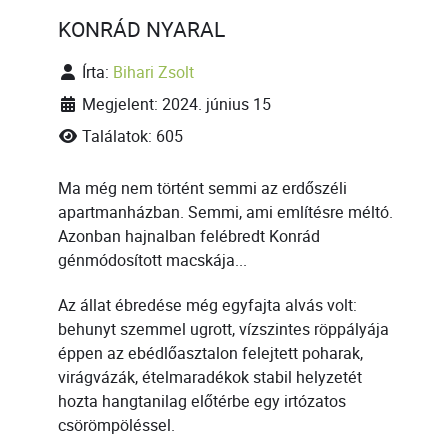
KONRÁD NYARAL
Írta:
Bihari Zsolt
Megjelent: 2024. június 15
Találatok: 605
Ma még nem történt semmi az erdőszéli
apartmanházban. Semmi, ami említésre méltó.
Azonban hajnalban felébredt Konrád
génmódosított macskája...
Az állat ébredése még egyfajta alvás volt:
behunyt szemmel ugrott, vízszintes röppályája
éppen az ebédlőasztalon felejtett poharak,
virágvázák, ételmaradékok stabil helyzetét
hozta hangtanilag előtérbe egy irtózatos
csörömpöléssel.