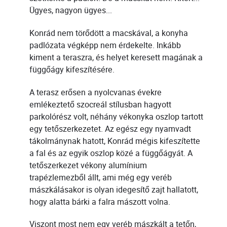
Ügyes, nagyon ügyes...
Konrád nem törődött a macskával, a konyha
padlózata végképp nem érdekelte. Inkább
kiment a teraszra, és helyet keresett magának a
függőágy kifeszítésére.
A terasz erősen a nyolcvanas évekre
emlékeztető szocreál stílusban hagyott
parkolórész volt, néhány vékonyka oszlop tartott
egy tetőszerkezetet. Az egész egy nyamvadt
tákolmánynak hatott, Konrád mégis kifeszítette
a fal és az egyik oszlop közé a függőágyát. A
tetőszerkezet vékony alumínium
trapézlemezből állt, ami még egy veréb
mászkálásakor is olyan idegesítő zajt hallatott,
hogy alatta bárki a falra mászott volna.
Viszont most nem egy veréb mászkált a tetőn,