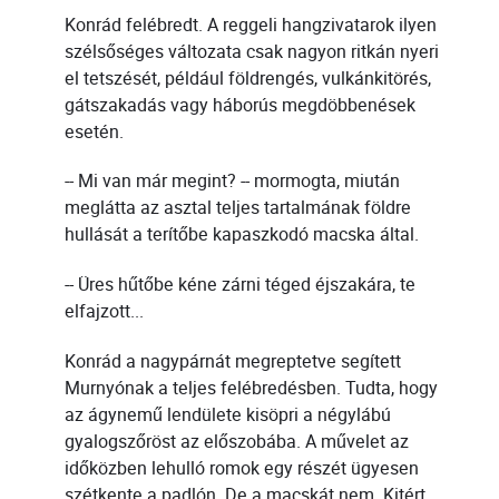
Konrád felébredt. A reggeli hangzivatarok ilyen
szélsőséges változata csak nagyon ritkán nyeri
el tetszését, például földrengés, vulkánkitörés,
gátszakadás vagy háborús megdöbbenések
esetén.
-- Mi van már megint? -- mormogta, miután
meglátta az asztal teljes tartalmának földre
hullását a terítőbe kapaszkodó macska által.
-- Üres hűtőbe kéne zárni téged éjszakára, te
elfajzott...
Konrád a nagypárnát megreptetve segített
Murnyónak a teljes felébredésben. Tudta, hogy
az ágynemű lendülete kisöpri a négylábú
gyalogszőröst az előszobába. A művelet az
időközben lehulló romok egy részét ügyesen
szétkente a padlón. De a macskát nem. Kitért...