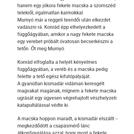
hanem egy jókora fekete macska a szomszéd
telekről, irgalmatlan karmokkal.
Murnyó már a reggeli teendői után elkezdet
vadászni rá. Konrád épp elhelyezkedett a
függőágyában, amikor a nagy fekete macska
egy verebet próbált óvatosan becserkészni a
tetőn. Őt meg Murnyó.
Konrád elfoglalta a helyét kényelmes
függőágyában, a veréb és a macska pedig
felette a tető egész kifutópályáját.
A gyanútlan kismadár vidáman keresgélt
magvakat magának, mígnem a fekete macska
ugrását egy ügyesen végrehajtott vészhelyzeti
katapultálással védte ki.
A macska hoppon maradt, a kismadár elszállt --
megkezdődött a csapásmérő lánc
átkonfigurálása azzal, hogy most a fekete