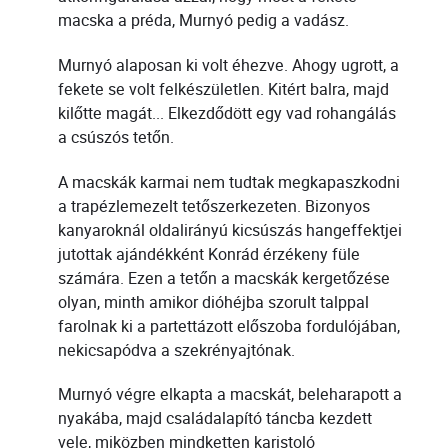
macska a préda, Murnyó pedig a vadász.
Murnyó alaposan ki volt éhezve. Ahogy ugrott, a
fekete se volt felkészületlen. Kitért balra, majd
kilőtte magát... Elkezdődött egy vad rohangálás
a csúszós tetőn.
A macskák karmai nem tudtak megkapaszkodni
a trapézlemezelt tetőszerkezeten. Bizonyos
kanyaroknál oldalirányú kicsúszás hangeffektjei
jutottak ajándékként Konrád érzékeny füle
számára. Ezen a tetőn a macskák kergetőzése
olyan, minth amikor dióhéjba szorult talppal
farolnak ki a partettázott előszoba fordulójában,
nekicsapódva a szekrényajtónak.
Murnyó végre elkapta a macskát, beleharapott a
nyakába, majd családalapító táncba kezdett
vele, miközben mindketten karistoló