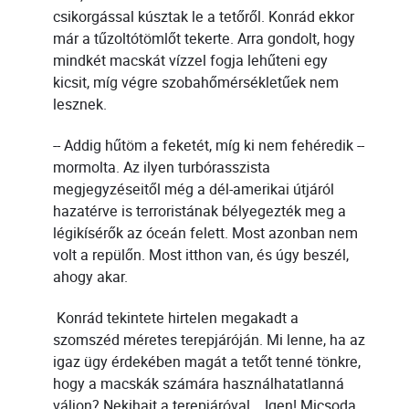
csikorgással kúsztak le a tetőről. Konrád ekkor
már a tűzoltótömlőt tekerte. Arra gondolt, hogy
mindkét macskát vízzel fogja lehűteni egy
kicsit, míg végre szobahőmérsékletűek nem
lesznek.
-- Addig hűtöm a feketét, míg ki nem fehéredik --
mormolta. Az ilyen turbórasszista
megjegyzéseitől még a dél-amerikai útjáról
hazatérve is terroristának bélyegezték meg a
légikísérők az óceán felett. Most azonban nem
volt a repülőn. Most itthon van, és úgy beszél,
ahogy akar.
Konrád tekintete hirtelen megakadt a
szomszéd méretes terepjáróján. Mi lenne, ha az
igaz ügy érdekében magát a tetőt tenné tönkre,
hogy a macskák számára használhatatlanná
váljon? Nekihajt a terepjáróval... Igen! Micsoda