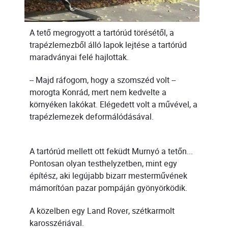
A tető megrogyott a tartórúd törésétől, a
trapézlemezből álló lapok lejtése a tartórúd
maradványai felé hajlottak.
-- Majd ráfogom, hogy a szomszéd volt --
morogta Konrád, mert nem kedvelte a
környéken lakókat. Elégedett volt a művével, a
trapézlemezek deformálódásával.
A tartórúd mellett ott feküdt Murnyó a tetőn...
Pontosan olyan testhelyzetben, mint egy
építész, aki legújabb bizarr mesterművének
mámorítóan pazar pompáján gyönyörködik.
A közelben egy Land Rover, szétkarmolt
karosszériával.