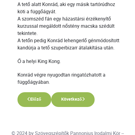
A tető alatt Konrád, aki egy másik tartórúdhoz
köti a függőágyát.
A szomszéd fán egy házastársi érzékenyítő
kurzussal megáldott nőstény macska szédült
tekintete.
A tetőn pedig Konrád lehengerlő génmódosított
kandúrja a tető szuperbizarr átalakítása után.
Ő a helyi King Kong.
Konrád végre nyugodtan ringatózhatott a
függőágyában.
Előző cikk: Légy vagy nem légy
Következő cikk: Múltvakargatás
Előző
Következő
© 2024 by
Szövegszépítők Pannonius Irodalmi Kör
--