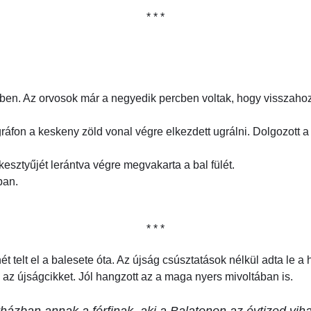
* * *
tőben. Az orvosok már a negyedik percben voltak, hogy visszaho
on a keskeny zöld vonal végre elkezdett ugrálni. Dolgozott a s
sztyűjét lerántva végre megvakarta a bal fülét.
ban.
* * *
t telt el a balesete óta. Az újság csúsztatások nélkül adta le a 
az újságcikket. Jól hangzott az a maga nyers mivoltában is.