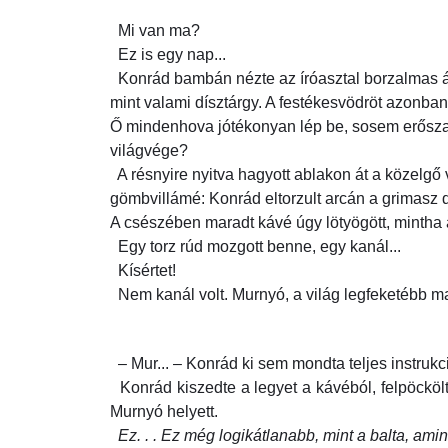
Mi van ma?
Ez is egy nap...
Konrád bambán nézte az íróasztal borzalmas állap
mint valami dísztárgy. A festékesvödröt azonban 
Ő mindenhova jótékonyan lép be, sosem erőszak
világvége?
A résnyire nyitva hagyott ablakon át a közelgő
gömbvillámé: Konrád eltorzult arcán a grimasz d
A csészében maradt kávé úgy lötyögött, mintha a
Egy torz rúd mozgott benne, egy kanál...
Kísértet!
Nem kanál volt. Murnyó, a világ legfeketébb mac
– Mur... – Konrád ki sem mondta teljes instrukció
Konrád kiszedte a legyet a kávéból, felpöckölte
Murnyó helyett.
Ez. . . Ez még logikátlanabb, mint a balta, amin