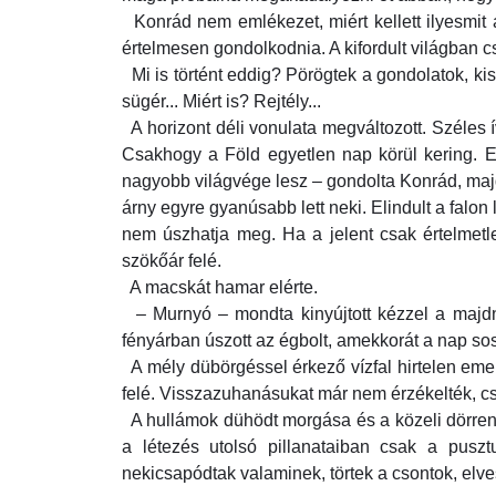
Konrád nem emlékezet, miért kellett ilyesmit 
értelmesen gondolkodnia. A kifordult világban cs
Mi is történt eddig? Pörögtek a gondolatok, kisz
sügér... Miért is? Rejtély...
A horizont déli vonulata megváltozott. Széles 
Csakhogy a Föld egyetlen nap körül kering. E
nagyobb világvége lesz – gondolta Konrád, majd 
árny egyre gyanúsabb lett neki. Elindult a falo
nem úszhatja meg. Ha a jelent csak értelmetlen
szökőár felé.
A macskát hamar elérte.
– Murnyó – mondta kinyújtott kézzel a majdn
fényárban úszott az égbolt, amekkorát a nap sos
A mély dübörgéssel érkező vízfal hirtelen emel
felé. Visszazuhanásukat már nem érzékelték, cs
A hullámok dühödt morgása és a közeli dörrenés
a létezés utolsó pillanataiban csak a puszt
nekicsapódtak valaminek, törtek a csontok, elves