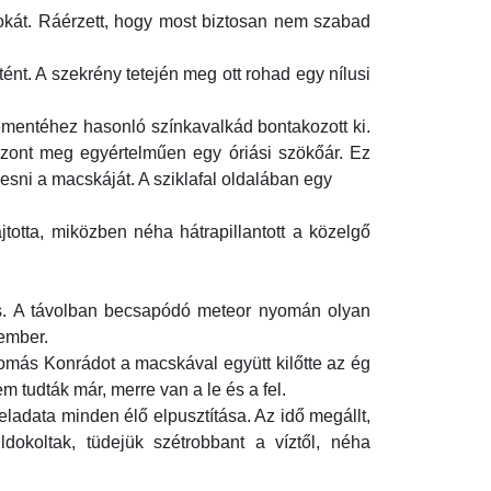
 okát. Ráérzett, hogy most biztosan nem szabad
tént. A szekrény tetején meg ott rohad egy nílusi
lementéhez hasonló színkavalkád bontakozott ki.
izont meg egyértelműen egy óriási szökőár. Ez
esni a macskáját. A sziklafal oldalában egy
jtotta, miközben néha hátrapillantott a közelgő
ös. A távolban becsapódó meteor nyomán olyan
 ember.
yomás Konrádot a macskával együtt kilőtte az ég
 tudták már, merre van a le és a fel.
ladata minden élő elpusztítása. Az idő megállt,
dokoltak, tüdejük szétrobbant a víztől, néha