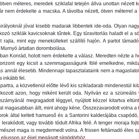
 ötven méteres, meredek sziklafal tetején állva unottan nézett 
r nem érdekelte a macska. A távolba nézett, ötven méterrel a ví
rályoknál jóval kisebb madarak libbentek ide-oda. Olyan nagysá
akozó sziklák kavicsoknak tűntek. Egy túravitorlás haladt el a s
lt rajta, mint egy menekülteket szállító hajón. A partot támad
t Murnyó ártatlan dorombolása.
gában Konrád, holott nem érdekelte a válasz. Meredten nézte a
 horizont egy kicsit a szemmagasságunk fölé emelkedne, mikö
tás annál élesebb. Mindennapi tapasztalataink nem a magaslat
a inkább fel.
rtra, a közvetlenül előtte lévő kis szikladarab mindenestül kit
kozott azon, hogy miként került oda. Nyilván ez a szürreális 
szárnyánál megragadott léggyel, nyújtott kézzel kitartva eltünt
al magasabban állt, mint ahogy kéne. Összezavarodott volna a t
rok által keltett hamueső és a Santorini kalderájába csapódó,
 lerakódott, vagy tovább tódult Afrika felé. A tenger moraja fo
természet maga is megdermedt volna. A frissen feltámadó éles sz
ljusson az éjjel megásott sírgödörhöz.