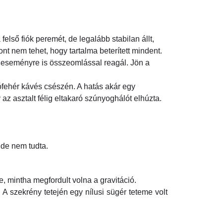
első fiók peremét, de legalább stabilan állt,
ont nem tehet, hogy tartalma beterített mindent.
b eseményre is összeomlással reagál. Jön a
ófehér kávés csészén. A hatás akár egy
z asztalt félig eltakaró szúnyoghálót elhúzta.
 de nem tudta.
e, mintha megfordult volna a gravitáció.
 A szekrény tetején egy nílusi sügér teteme volt