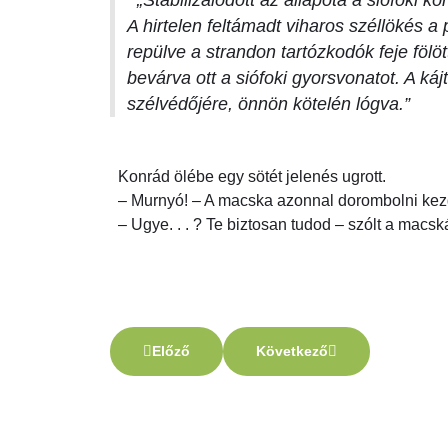
„Stabilizálódott az állapota a siófoki k
A hirtelen feltámadt viharos széllökés a 
repülve a strandon tartózkodók feje fölö
bevárva ott a siófoki gyorsvonatot. A ká
szélvédőjére, önnön kötelén lógva.”
Konrád ölébe egy sötét jelenés ugrott.
– Murnyó! – A macska azonnal dorombolni kezde
– Ugye. . . ? Te biztosan tudod – szólt a macská
Előző cikk: Tavasz
Következő cikk: Murnyó
Előző
Következő