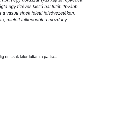
arában egy hordszárnyas kájttal repkedett.
gta egy tízéves kisfiú bal fülét. Tovább
a vasúti sínek feletti felsővezetéken,
rte, mielőtt felkenődött a mozdony
g én csak kifordultam a partra...