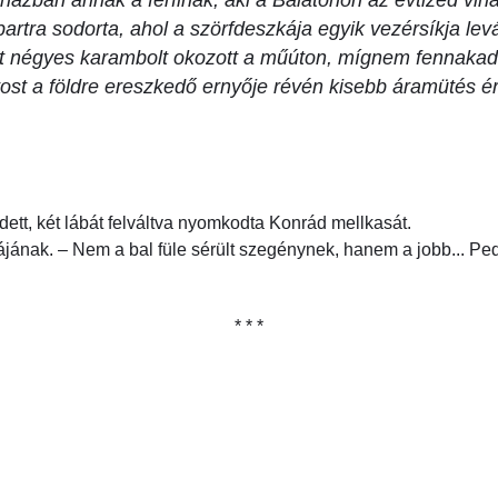
órházban annak a férfinak, aki a Balatonon az évtized vih
partra sodorta, ahol a szörfdeszkája egyik vezérsíkja levá
tt négyes karambolt okozott a műúton, mígnem fennakadt 
jtost a földre ereszkedő ernyője révén kisebb áramütés é
tt, két lábát felváltva nyomkodta Konrád mellkasát.
jának. – Nem a bal füle sérült szegénynek, hanem a jobb... Pedi
* * *