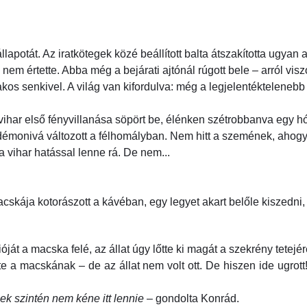
otát. Az iratkötegek közé beállított balta átszakította ugyan a f
nem értette. Abba még a bejárati ajtónál rúgott bele – arról visz
os senkivel. A világ van kifordulva: még a legjelentékteleneb
 vihar első fényvillanása söpört be, élénken szétrobbanva egy h
émonivá változott a félhomályban. Nem hitt a szemének, ahogy a
 vihar hatással lenne rá. De nem...
skája kotorászott a kávéban, egy legyet akart belőle kiszedni,
ját a macska felé, az állat úgy lőtte ki magát a szekrény tetejér
 a macskának – de az állat nem volt ott. De hiszen ide ugrott!
ek szintén nem kéne itt lennie
– gondolta Konrád.