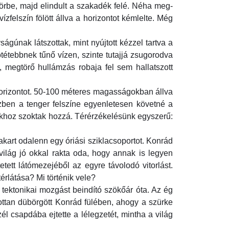
körbe, majd elindult a szakadék felé. Néha meg-
zfelszín fölött állva a horizontot kémlelte. Még
gúnak látszottak, mint nyújtott kézzel tartva a
ötétebbnek tűnő vízen, szinte tutajjá zsugorodva
ó, megtörő hullámzás robaja fel sem hallatszott
 horizontot. 50-100 méteres magasságokban állva
zben a tenger felszíne egyenletesen követné a
okhoz szoktak hozzá. Térérzékelésünk egyszerű:
akart odalenn egy óriási sziklacsoportot. Konrád
világ jó okkal rakta oda, hogy annak is legyen
etett látómezejéből az egyre távolodó vitorlást.
érlátása? Mi történik vele?
 tektonikai mozgást beindító szökőár óta. Az ég
jtottan dübörgött Konrád fülében, ahogy a szürke
él csapdába ejtette a lélegzetét, mintha a világ