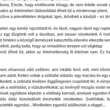
ásnia. Érezte, hogy emlékezete kihagy, de nem értette ennek
akis az értelmetlen látásmóddal élheti túl a mindennapi jelent.
űrve a jelentéktelen dolgokat. Igen, kiöntheti a kávéját – ez tör
ívben egy kontúr rajzolódott ki, és távol, nagyon távol egy nap
z egy tűzgömb volt a távolban, ami lassan növekedett. A hor
hirtelen a közelgő természeti katasztrófa ellenére elkezdte ker
n lefelé, pedig tudta, hogy az omladékos terepen ezt végképp
ül élheti túl, akkor az értelmetlenség itt értelmet nyer. Ez ha
em viharossá váló szélben, ami inkább forró volt, mint hűv
em adott. Ketten voltak a sziklafal oldalán: egy macska és egy
kedett, a sziklafal tövében függőlegesen csapódott fel. A vízn
ak a sodródást, a vízbuborékokat, az örvénylő mozgás során nem
ek együttese képezte a sötétség karmait, amelyek egyetlen fe
ulás ádáz közeledését érezhették mindketten. Sodródtak, ful
ztették egymást... Mindketten egyedül találkoztak a véggel...