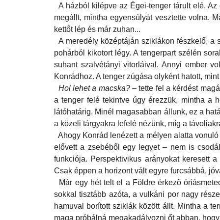
A házból kilépve az Égei-tenger tárult elé. Az
megállt, mintha egyensúlyát vesztette volna. Má
kettőt lép és már zuhan...
A meredély középtáján sziklákon fészkelő, a si
pohárból kikotort légy. A tengerpart szélén sor
suhant szalvétányi vitorláival. Annyi ember vo
Konrádhoz. A tenger zúgása olyként hatott, min
Hol lehet a macska?
– tette fel a kérdést ma
a tenger felé tekintve úgy érezzük, mintha a
látóhatárig. Minél magasabban állunk, ez a ha
a közeli tárgyakra lefelé nézünk, míg a távoliakr
Ahogy Konrád lenézett a mélyen alatta vonuló pa
elővett a zsebéből egy legyet – nem is csodál
funkciója. Perspektivikus arányokat keresett a 
Csak éppen a horizont vált egyre furcsábbá, jóv
Már egy hét telt el a Földre érkező óriásmeteo
sokkal tisztább azóta, a vulkáni por nagy része
hamuval borított sziklák között állt. Mintha a 
maga próbálná megakadályozni őt abban, hogy e