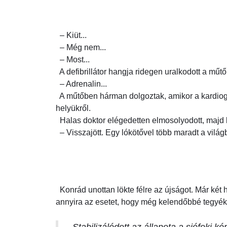
– Kiüt...
– Még nem...
– Most...
A defibrillátor hangja ridegen uralkodott a mű
– Adrenalin...
A műtőben hárman dolgoztak, amikor a kardiográf
helyükről.
Halas doktor elégedetten elmosolyodott, majd ke
– Visszajött. Egy lókötővel több maradt a világ
Konrád unottan lökte félre az újságot. Már két hé
annyira az esetet, hogy még kelendőbbé tegyék 